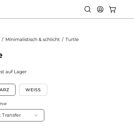
WARENKO
Suchleiste
MEIN
öffnen
ACCOUNT
/
Minimalistisch & schlicht
/
Turtle
e
ist auf Lager
ARZ
WEISS
TYP
t Transfer