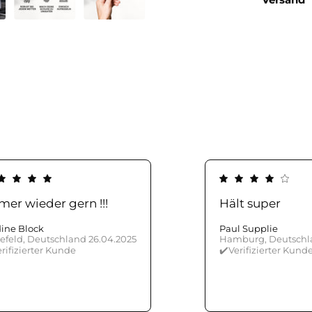
er wieder gern !!!
Hält super
ine Block
Paul Supplie
lefeld, Deutschland 26.04.2025
Hamburg, Deutschla
rifizierter Kunde
✔️Verifizierter Kund