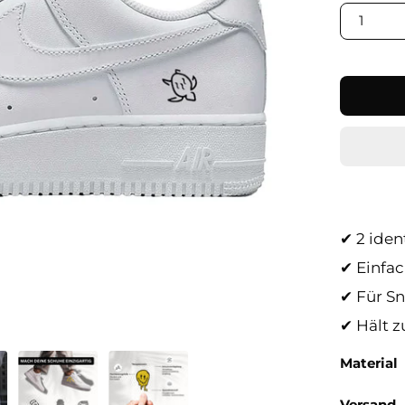
1
✔ 2 iden
✔ Einfa
✔ Für Sn
✔ Hält z
Material
Versand