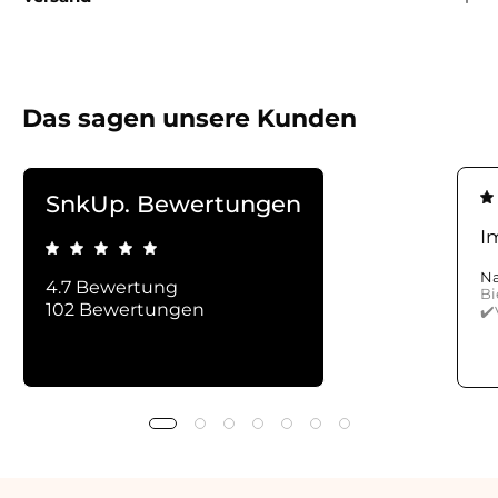
Das sagen unsere Kunden
SnkUp. Bewertungen
I
Na
4.7 Bewertung
Bi
102 Bewertungen
✔️