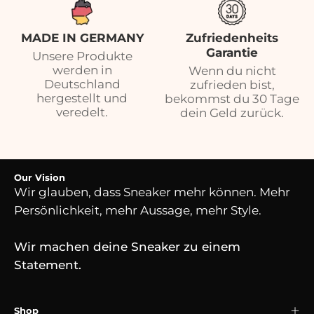
MADE IN GERMANY
Zufriedenheits
Garantie
Unsere Produkte
werden in
Wenn du nicht
Deutschland
zufrieden bist,
hergestellt und
bekommst du 30 Tage
veredelt.
dein Geld zurück.
Our Vision
Wir glauben, dass Sneaker mehr können. Mehr
Persönlichkeit, mehr Aussage, mehr Style.
Wir machen deine Sneaker zu einem
Statement.
Shop