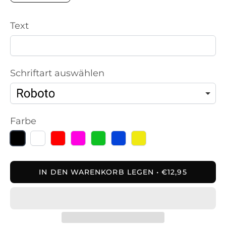
Text
Schriftart auswählen
Farbe
schwarz
weiß
rot
pink
grün
blau
gelb
IN DEN WARENKORB LEGEN
€12,95